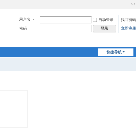
切
换
用户名
自动登录
找回密码
到
窄
密码
立即注册
登录
版
快捷导航